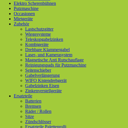
Elektro Scherenbühnen
Putzmaschine
Occasionen
Mietgeräte
Zubehör
Lastschutzgitter
Wiegesysteme
Teleskopgabelzinken
Kombigeräte
Drehbare Klammergabel
Laser- und Kamerasystem
Magnetische Anti Rutschauflage
Reinigungspads für Putzmaschine
Seitenschieber
Gabelverlängerung
WIFO Kistendrehgerät
Gabelzinken Eisen
Zinkenverstellgeräte
Ersatzteile
Batterien
Bremsen
Räder / Rollen
Sitze
Zündschlösser
Ersatzteile Palettenrolli