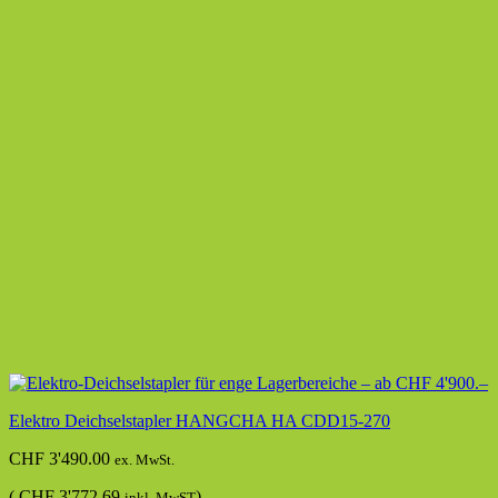
Elektro Deichselstapler HANGCHA HA CDD15-270
CHF
3'490.00
ex. MwSt.
(
CHF
3'772.69
)
inkl. MwST