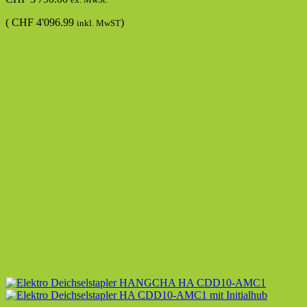
(
CHF
4'096.99
)
inkl. MwST