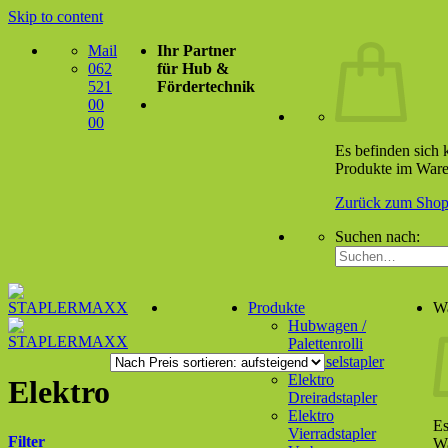
Skip to content
Mail
Ihr Partner
062
für Hub &
521
Fördertechnik
00
00
Es befinden sich 
Produkte im Ware
Zurück zum Sho
Suchen nach:
Produkte
W
Hubwagen /
Palettenrolli
Deichselstapler
Elektro
Elektro
Dreiradstapler
Elektro
Es
Vierradstapler
Filter
Wa