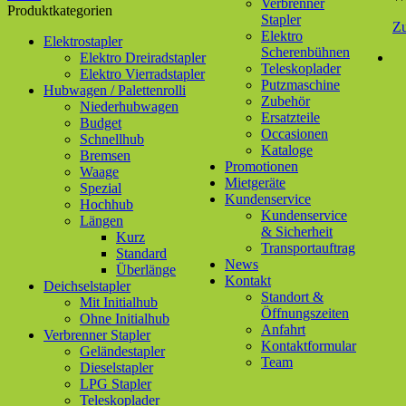
Verbrenner
Produktkategorien
Stapler
Z
Elektro
Elektrostapler
Scherenbühnen
Elektro Dreiradstapler
Teleskoplader
Elektro Vierradstapler
Putzmaschine
Hubwagen / Palettenrolli
Zubehör
Niederhubwagen
Ersatzteile
Budget
Occasionen
Schnellhub
Kataloge
Bremsen
Promotionen
Waage
Mietgeräte
Spezial
Kundenservice
Hochhub
Kundenservice
Längen
& Sicherheit
Kurz
Transportauftrag
Standard
News
Überlänge
Kontakt
Deichselstapler
Standort &
Mit Initialhub
Öffnungszeiten
Ohne Initialhub
Anfahrt
Verbrenner Stapler
Kontaktformular
Geländestapler
Team
Dieselstapler
LPG Stapler
Teleskoplader