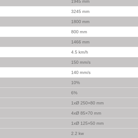
1945 mm
3245 mm
1800 mm
800 mm
1466 mm
4.5 km/h
150 mm/s
140 mm/s
10%
6%
1xØ 250×80 mm
4xØ 85×70 mm
1xØ 125×50 mm
2.2 kw