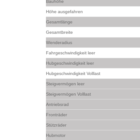
Bauhöhe
Höhe ausgefahren
Gesamtlänge
Gesamtbreite
Wenderadius
Fahrgeschwindigkeit leer
Hubgeschwindigkeit leer
Hubgeschwindigkeit Volllast
Steigvermögen leer
Steigvermögen Volllast
Antriebsrad
Fronträder
Stützräder
Hubmotor