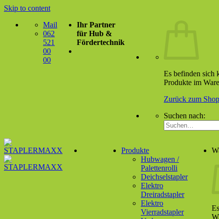
Skip to content
Mail
Ihr Partner
062
für Hub &
521
Fördertechnik
00
00
Es befinden sich 
Produkte im Ware
Zurück zum Sho
Suchen nach:
Produkte
W
Hubwagen /
Palettenrolli
Deichselstapler
Elektro
Dreiradstapler
Elektro
Es
Vierradstapler
Wa