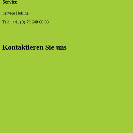
Service
Service Hotline
Tel: +41 (0) 79 648 00 00
Kontaktieren Sie uns
Firma
Anrede
*
Herr
Frau
Name
*
Vorname
Nachname
Telefon
*
E-Mail
*
Ich möchte Informationen