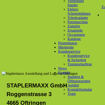
Verbrenner
Stapler
Z
Elektro
Scherenbühnen
Teleskoplader
Putzmaschine
Zubehör
Ersatzteile
Occasionen
Kataloge
Promotionen
Mietgeräte
Kundenservice
Kundenservice
& Sicherheit
Transportauftrag
News
Kontakt
Standort &
Öffnungszeiten
STAPLERMAXX GmbH
Anfahrt
Kontaktformular
Roggenstrasse 3
Team
4665 Oftringen