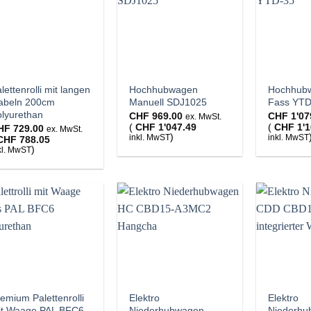
lettenrolli mit langen
Hochhubwagen
Hochhub
abeln 200cm
Manuell SDJ1025
Fass YTD
lyurethan
CHF
969.00
CHF
1'07
ex. MwSt.
(
CHF
1'047.49
(
CHF
1'1
HF
729.00
ex. MwSt.
)
inkl. MwST
inkl. MwST
CHF
788.05
)
kl. MwST
emium Palettenrolli
Elektro
Elektro
it Waage PAL BFC6
Niederhubwagen
Niederh