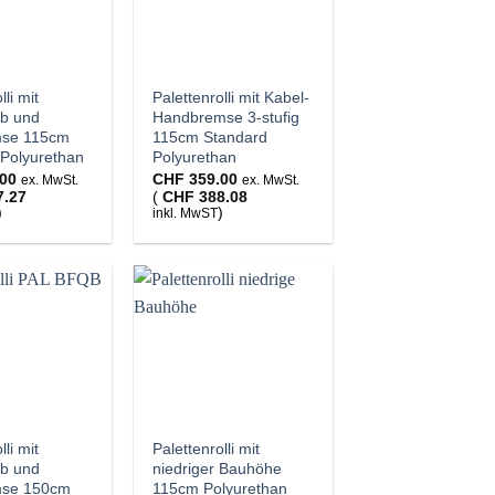
lli mit
Palettenrolli mit Kabel-
ub und
Handbremse 3-stufig
mse 115cm
115cm Standard
 Polyurethan
Polyurethan
00
CHF
359.00
ex. MwSt.
ex. MwSt.
7.27
(
CHF
388.08
)
)
inkl. MwST
lli mit
Palettenrolli mit
ub und
niedriger Bauhöhe
mse 150cm
115cm Polyurethan