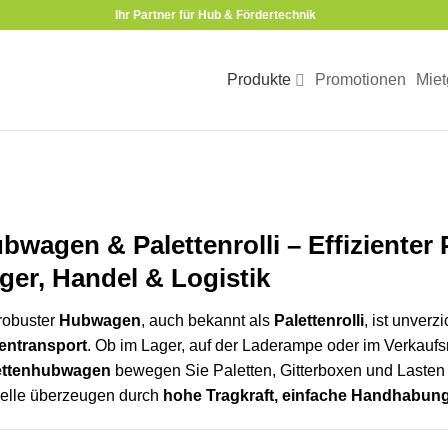
Ihr Partner für Hub & Fördertechnik
Produkte
Promotionen
Miet
bwagen & Palettenrolli – Effizienter 
ger, Handel & Logistik
robuster
Hubwagen
, auch bekannt als
Palettenrolli
, ist unverz
entransport
. Ob im Lager, auf der Laderampe oder im Verkauf
ettenhubwagen
bewegen Sie Paletten, Gitterboxen und Lasten 
elle überzeugen durch
hohe Tragkraft, einfache Handhabun