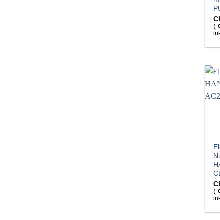
P
C
(
in
El
N
H
C
C
(
in