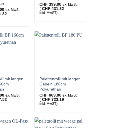
han
CHF
399.00
ex. MwSt.
(
CHF
431.32
00
ex. MwSt.
)
inkl. MwST
1.32
)
lli mit langen
Palettenrolli mit langen
160cm
Gabeln 180cm
han
Polyurethan
00
CHF
669.00
ex. MwSt.
ex. MwSt.
7.52
(
CHF
723.19
)
)
inkl. MwST