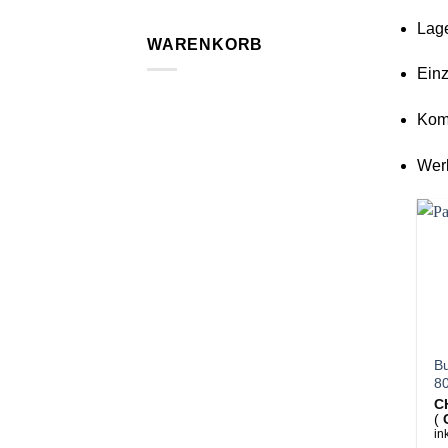
Lage
WARENKORB
Ein
Kom
Werk
Bu
8
C
(
in