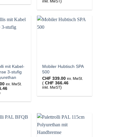
)
inkl. MwST
lli mit Kabel-
Mobiler Hubtisch SPA
se 3-stufig
500
yurethan
CHF
339.00
ex. MwSt.
(
CHF
366.46
00
ex. MwSt.
)
inkl. MwST
6.46
)