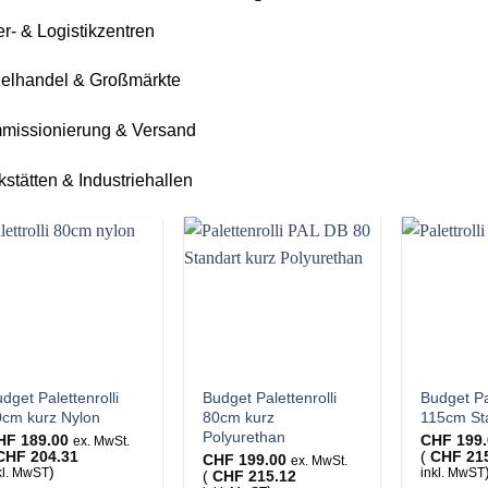
r- & Logistikzentren
zelhandel & Großmärkte
missionierung & Versand
stätten & Industriehallen
dget Palettenrolli
Budget Palettenrolli
Budget Pal
0cm kurz Nylon
80cm kurz
115cm St
Polyurethan
HF
189.00
CHF
199.
ex. MwSt.
CHF
204.31
(
CHF
21
CHF
199.00
ex. MwSt.
)
kl. MwST
inkl. MwST
(
CHF
215.12