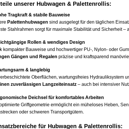
teile unserer Hubwagen & Palettenrollis:
ohe Tragkraft & stabile Bauweise
ere
Palettenhubwagen
sind ausgelegt für den täglichen Einsat
ste Stahlrahmen sorgt für maximale Stabilität und Sicherheit –
eichtgängige Rollen & wendiges Design
 kompakter Bauweise und hochwertiger PU-, Nylon- oder Gumm
ngen Gängen und Regalen
präzise und kraftsparend manövrie
artungsarm & langlebig
erbeschichtete Oberflächen, wartungsfreies Hydrauliksystem
inen zuverlässigen Langzeiteinsatz
– auch bei intensiver Nu
rgonomische Deichsel für komfortables Arbeiten
optimierte Griffgeometrie ermöglicht ein müheloses Heben, Sen
trecken oder schweren Transportgütern.
satzbereiche für Hubwagen & Palettenrollis: