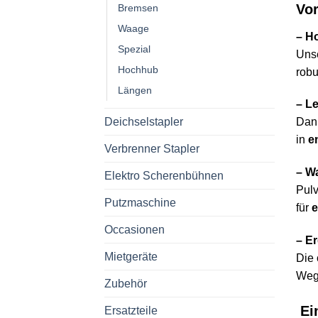
Vor
Bremsen
Waage
– H
Spezial
Uns
Hochhub
robu
Längen
– L
Dank
Deichselstapler
in
e
Verbrenner Stapler
– W
Elektro Scherenbühnen
Pulv
Putzmaschine
für
e
Occasionen
– E
Mietgeräte
Die 
Wegs
Zubehör
Ein
Ersatzteile