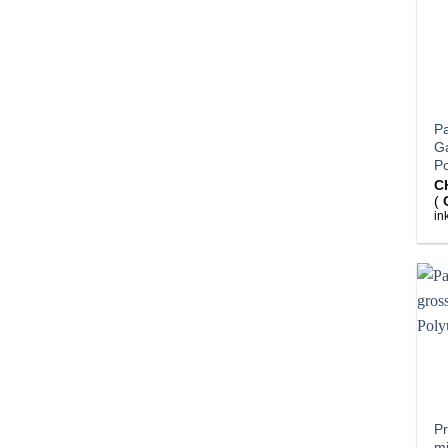
Pa
G
Po
C
(
in
Pr
m