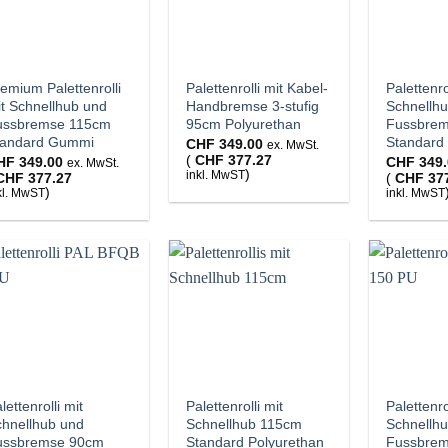
emium Palettenrolli
Palettenrolli mit Kabel-
Palettenro
t Schnellhub und
Handbremse 3-stufig
Schnellh
ussbremse 115cm
95cm Polyurethan
Fussbre
tandard Gummi
Standard
CHF
349.00
ex. MwSt.
(
CHF
377.27
HF
349.00
CHF
349.
ex. MwSt.
)
inkl. MwST
CHF
377.27
(
CHF
37
)
kl. MwST
inkl. MwST
lettenrolli mit
Palettenrolli mit
Palettenro
chnellhub und
Schnellhub 115cm
Schnellh
ussbremse 90cm
Standard Polyurethan
Fussbre