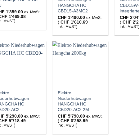
U
HANGCHA HC
CBD15W-
CBD15-A3MC2
integrier
HF
1'359.00
ex. MwSt.
CHF
1'469.08
CHF
1'490.00
CHF
2'04
ex. MwSt.
)
kl. MwST
(
CHF
1'610.69
(
CHF
2'2
)
inkl. MwST
inkl. MwST
ektro
Elektro
iederhubwagen
Niederhubwagen
ANGCHA HC
HANGCHA HC
BD20-AC2
CBD20-AC2 2M
HF
5'290.00
CHF
5'790.00
ex. MwSt.
ex. MwSt.
CHF
5'718.49
(
CHF
6'258.99
)
)
kl. MwST
inkl. MwST