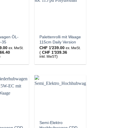
wagen ÖL-
Palettenrolli mit Waage
-35
115cm Daily Version
9.00
CHF
1'239.00
ex. MwSt.
ex. MwSt.
66.40
(
CHF
1'339.36
)
)
inkl. MwST
Semi-Elektro
ubwagen CDD
Hochhubwagen CDD