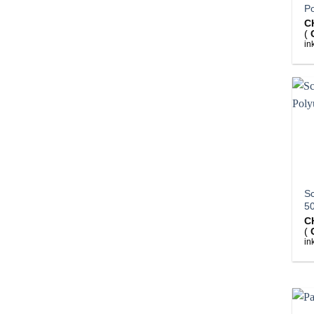
Po
C
(
in
Sc
5
C
(
in