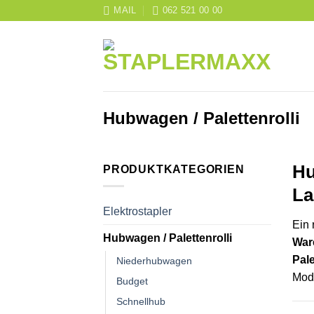
Skip
MAIL
062 521 00 00
to
content
Hubwagen / Palettenrolli
Hu
PRODUKTKATEGORIEN
La
Elektrostapler
Ein 
Hubwagen / Palettenrolli
War
Pal
Niederhubwagen
Mod
Budget
Schnellhub