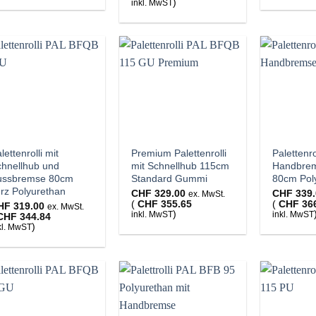
)
inkl. MwST
lettenrolli mit
Premium Palettenrolli
Palettenro
chnellhub und
mit Schnellhub 115cm
Handbrem
ussbremse 80cm
Standard Gummi
80cm Pol
rz Polyurethan
CHF
329.00
CHF
339.
ex. MwSt.
(
CHF
355.65
(
CHF
36
HF
319.00
ex. MwSt.
)
inkl. MwST
inkl. MwST
CHF
344.84
)
kl. MwST