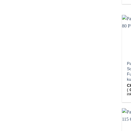
Pa
S
F
ku
C
(
in