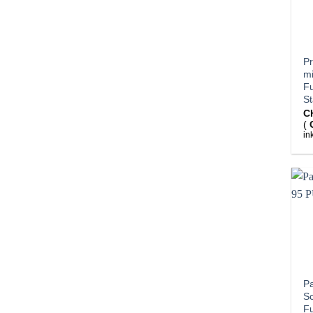
Pr
mi
F
S
C
(
in
Pa
S
F