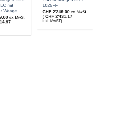
EC mit
1025FF
ter Waage
CHF
2'249.00
ex. MwSt.
(
CHF
2'431.17
9.00
ex. MwSt.
)
inkl. MwST
14.97
)