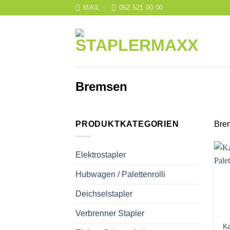
Skip
MAIL
062 521 00 00
to
content
Bremsen
PRODUKTKATEGORIEN
Bre
Elektrostapler
Hubwagen / Palettenrolli
Deichselstapler
Verbrenner Stapler
K