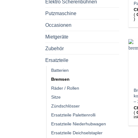
Elektro Scherenbühnen
Pa
C
Putzmaschine
(
)
Occasionen
Mietgeräte
Zubehör
Ersatzteile
Batterien
Bremsen
Räder / Rollen
B
ko
Sitze
– 
Zündschlösser
C
(
Ersatzteile Palettenrolli
in
Ersatzteile Niederhubwagen
Ersatzteile Deichselstapler