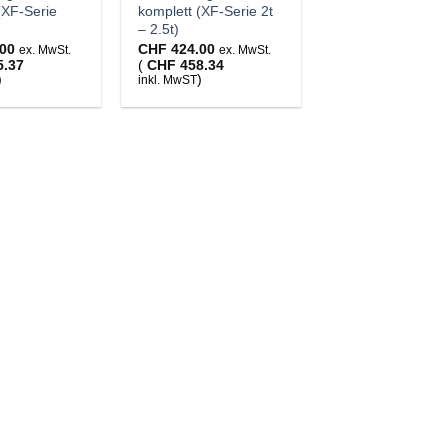
(XF-Serie
komplett (XF-Serie 2t
– 2.5t)
00
CHF
424.00
ex. MwSt.
ex. MwSt.
5.37
(
CHF
458.34
)
)
inkl. MwST