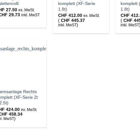
lettenrolli
komplett (XF-Serie
komplett 
1.8t)
1.8t)
HF
27.50
ex. MwSt.
CHF
29.73
CHF
412.00
CHF
412.
inkl. MwST
ex. MwSt.
(
CHF
445.37
(
CHF
44
)
inkl. MwST
inkl. MwST
remsanlage Rechts
mplett (XF-Serie 2t
2.5t)
HF
424.00
ex. MwSt.
CHF
458.34
)
kl. MwST