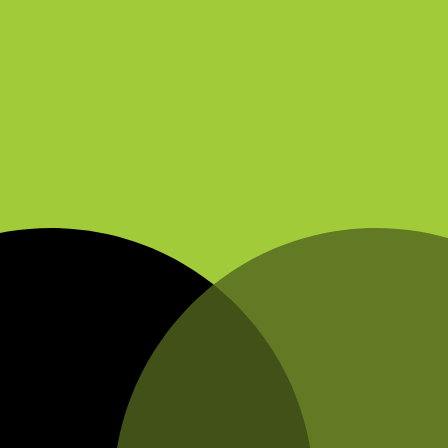
ablaufs ist sicherzustellen, dass die erforderlichen Geräte zum vereinb
inuten für das Aufladen sowie 30 Minuten für das Abladen der Geräte v
chten und termingerechten Durchführung der Arbeiten.