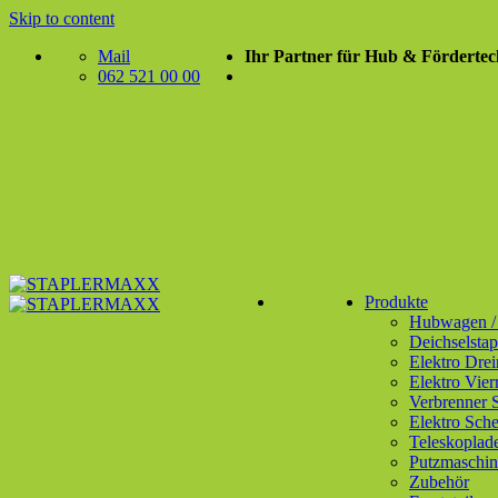
Skip to content
Mail
Ihr Partner für Hub & Fördertec
062 521 00 00
Produkte
Hubwagen / P
Deichselstap
Elektro Drei
Elektro Vier
Verbrenner S
Elektro Sch
Teleskoplad
Putzmaschin
Zubehör