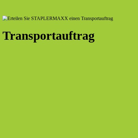
Transportauftrag
Kundendaten
Sie möchten Ihre Geräte transportieren lassen? STAPLERMAXX ist Ihr 
Firma
*
E-Mail
*
Telefon
*
Ansprechpartner
*
Anschrift
*
Addresse
Ort
PLZ