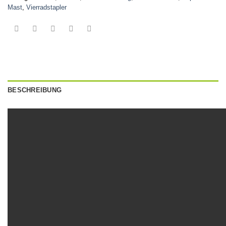
Mast
,
Vierradstapler
BESCHREIBUNG