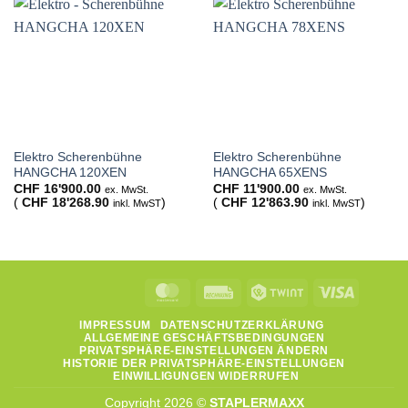
Elektro Scherenbühne
Elektro Scherenbühne
HANGCHA 120XEN
HANGCHA 65XENS
CHF
16'900.00
CHF
11'900.00
ex. MwSt.
ex. MwSt.
(
CHF
18'268.90
)
(
CHF
12'863.90
)
inkl. MwST
inkl. MwST
MasterCard
Rechung
Twint
Visa
IMPRESSUM
DATENSCHUTZERKLÄRUNG
ALLGEMEINE GESCHÄFTSBEDINGUNGEN
PRIVATSPHÄRE-EINSTELLUNGEN ÄNDERN
HISTORIE DER PRIVATSPHÄRE-EINSTELLUNGEN
EINWILLIGUNGEN WIDERRUFEN
Copyright 2026 ©
STAPLERMAXX