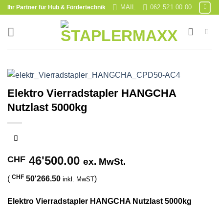
Skip
MAIL
062 521 00 00
Ihr Partner für Hub & Fördertechnik
to
content
Elektro Vierradstapler HANGCHA
Nutzlast 5000kg
46'500.00
CHF
ex. MwSt.
CHF
(
50'266.50
)
inkl. MwST
Elektro Vierradstapler HANGCHA Nutzlast 5000kg