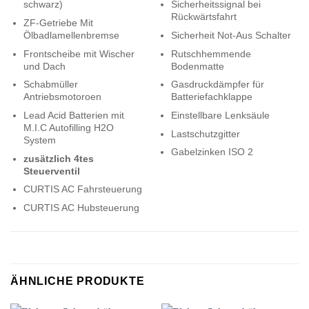
schwarz)
Sicherheitssignal bei
Rückwärtsfahrt
ZF-Getriebe Mit
Ölbadlamellenbremse
Sicherheit Not-Aus Schalter
Frontscheibe mit Wischer
Rutschhemmende
und Dach
Bodenmatte
Schabmüller
Gasdruckdämpfer für
Antriebsmotoroen
Batteriefachklappe
Lead Acid Batterien mit
Einstellbare Lenksäule
M.I.C Autofilling H2O
Lastschutzgitter
System
Gabelzinken ISO 2
zusätzlich 4tes
Steuerventil
CURTIS AC Fahrsteuerung
CURTIS AC Hubsteuerung
ÄHNLICHE PRODUKTE