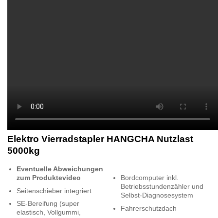
Elektro Vierradstapler HANGCHA Nutzlast
5000kg
Eventuelle Abweichungen
zum Produktevideo
Bordcomputer inkl.
Betriebsstundenzähler und
Seitenschieber integriert
Selbst-Diagnosesystem
SE-Bereifung (super
Fahrerschutzdach
elastisch, Vollgummi,