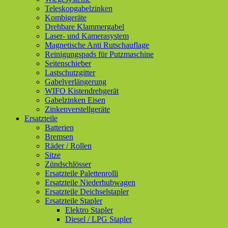
Teleskopgabelzinken
Kombigeräte
Drehbare Klammergabel
Laser- und Kamerasystem
Magnetische Anti Rutschauflage
Reinigungspads für Putzmaschine
Seitenschieber
Lastschutzgitter
Gabelverlängerung
WIFO Kistendrehgerät
Gabelzinken Eisen
Zinkenverstellgeräte
Ersatzteile
Batterien
Bremsen
Räder / Rollen
Sitze
Zündschlösser
Ersatzteile Palettenrolli
Ersatzteile Niederhubwagen
Ersatzteile Deichselstapler
Ersatzteile Stapler
Elektro Stapler
Diesel / LPG Stapler