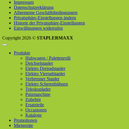
Impressum
Datenschutzerklärung
Allgemeine Geschäftsbedingungen
Privatsphäre-Einstellungen ändern
Historie der Privatsphäre-Einstellungen
Einwilligungen widerrufen
Copyright 2026 ©
STAPLERMAXX
Produkte
Hubwagen / Palettenrolli
Deichselstapler
Elektro Dreiradstapler
Elektro Vierradstapler
Verbrenner Stapler
Elektro Scherenbühnen
Teleskoplader
Putzmaschine
Zubehör
Ersatzteile
Occasionen
Kataloge
Promotionen
Mietgeräte