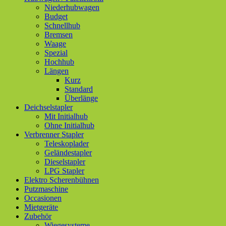
Niederhubwagen
Budget
Schnellhub
Bremsen
Waage
Spezial
Hochhub
Längen
Kurz
Standard
Überlänge
Deichselstapler
Mit Initialhub
Ohne Initialhub
Verbrenner Stapler
Teleskoplader
Geländestapler
Dieselstapler
LPG Stapler
Elektro Scherenbühnen
Putzmaschine
Occasionen
Mietgeräte
Zubehör
Wiegesysteme