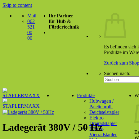
Skip to content
Mail
Ihr Partner
062
für Hub &
521
Fördertechnik
00
00
Es befinden sich 
Produkte im Ware
Zurück zum Sho
Suchen nach:
Produkte
W
Hubwagen /
Palettenrolli
Deichselstapler
Elektro
Dreiradstapler
Ladegerät 380V / 50 Hz
Elektro
Es
Vierradstapler
Wa