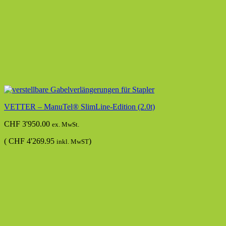
VETTER – ManuTel® SlimLine-Edition (2.0t)
CHF
3'950.00
ex. MwSt.
(
CHF
4'269.95
)
inkl. MwST