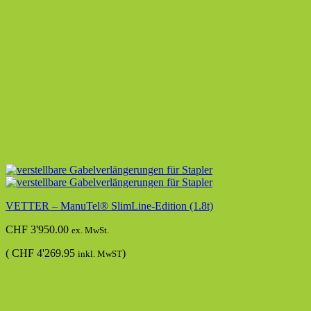
VETTER – ManuTel® SlimLine-Edition (1.8t)
CHF
3'950.00
ex. MwSt.
(
CHF
4'269.95
)
inkl. MwST