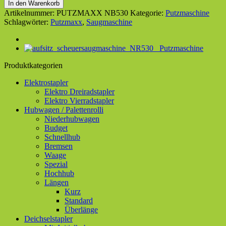
In den Warenkorb
Artikelnummer:
PUTZMAXX NB530
Kategorie:
Putzmaschine
Schlagwörter:
Putzmaxx
,
Saugmaschine
Produktkategorien
Elektrostapler
Elektro Dreiradstapler
Elektro Vierradstapler
Hubwagen / Palettenrolli
Niederhubwagen
Budget
Schnellhub
Bremsen
Waage
Spezial
Hochhub
Längen
Kurz
Standard
Überlänge
Deichselstapler