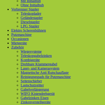
Mit Initialhub
Ohne Initialhub
Verbrenner Stapler
Teleskoplader
Geländestapler
Dieselstapler
LPG Stapler
Elektro Scherenbühnen
Putzmaschine
Occasionen
Mietgeräte
Zubehör
Wiegesysteme
Teleskopgabelzinken
Kombigeräte
Drehbare Klammergabel
Laser- und Kamerasystem
Magnetische Anti Rutschauflage
Reinigungspads für Putzmaschine
Seitenschieber
Lastschutzgitter
Gabelverlängerung
WIFO Kistendrehgerät
Gabelzinken Eisen
Zinkenverstellgeräte