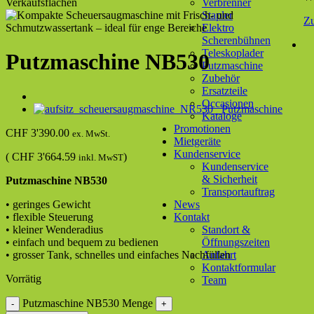
Verbrenner
Stapler
Z
Elektro
Scherenbühnen
Teleskoplader
Putzmaschine NB530
Putzmaschine
Zubehör
Ersatzteile
Occasionen
Kataloge
Promotionen
CHF
3'390.00
ex. MwSt.
Mietgeräte
Kundenservice
(
CHF
3'664.59
)
inkl. MwST
Kundenservice
& Sicherheit
Putzmaschine NB530
Transportauftrag
• geringes Gewicht
News
• flexible Steuerung
Kontakt
• kleiner Wenderadius
Standort &
• einfach und bequem zu bedienen
Öffnungszeiten
• grosser Tank, schnelles und einfaches Nachfüllen
Anfahrt
Kontaktformular
Vorrätig
Team
Putzmaschine NB530 Menge