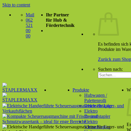
Skip to content
Mail
Ihr Partner
062
für Hub &
521
Fördertechnik
00
00
Es befinden sich 
Produkte im Ware
Zurück zum Sho
Suchen nach:
Produkte
W
Hubwagen /
Palettenrolli
Deichselstapler
Elektro
Dreiradstapler
Elektro
Es
Vierradstapler
Wa