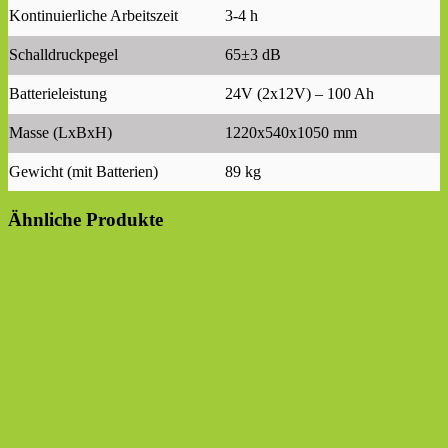
Kontinuierliche Arbeitszeit
3-4 h
Schalldruckpegel
65±3 dB
Batterieleistung
24V (2x12V) – 100 Ah
Masse (LxBxH)
1220x540x1050 mm
Gewicht (mit Batterien)
89 kg
Ähnliche Produkte