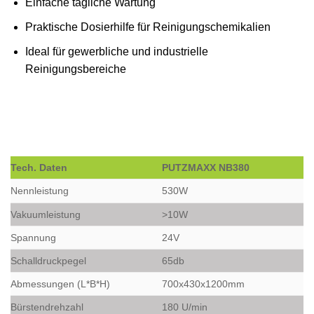
Einfache tägliche Wartung
Praktische Dosierhilfe für Reinigungschemikalien
Ideal für gewerbliche und industrielle
Reinigungsbereiche
Tech. Daten
PUTZMAXX NB380
Nennleistung
530W
Vakuumleistung
>10W
Spannung
24V
Schalldruckpegel
65db
Abmessungen (L*B*H)
700x430x1200mm
Bürstendrehzahl
180 U/min