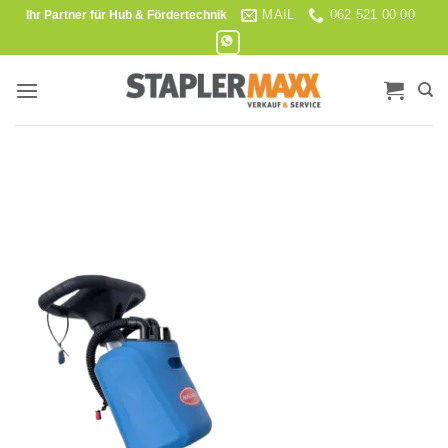
Skip
MAIL
062 521 00 00
Ihr Partner für Hub & Fördertechnik
to
content