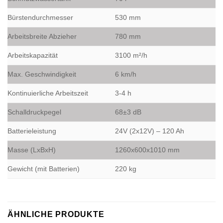
Bürstendurchmesser
530 mm
Arbeitsbreite Abzieher
780 mm
Arbeitskapazität
3100 m²/h
Max. Geschwindigkeit
6 km/h
Kontinuierliche Arbeitszeit
3-4 h
Schalldruckpegel
68±3 dB
Batterieleistung
24V (2x12V) – 120 Ah
Masse (LxBxH)
1260x600x1010 mm
Gewicht (mit Batterien)
220 kg
ÄHNLICHE PRODUKTE