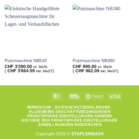
Putzmaschine NB530
Putzmaschine NB380
CHF
3'390.00
CHF
890.00
ex. MwSt.
ex. MwSt.
(
CHF
3'664.59
)
(
CHF
962.09
)
inkl. MwST
inkl. MwST
MasterCard
Rechung
Twint
Visa
IMPRESSUM
DATENSCHUTZERKLÄRUNG
ALLGEMEINE GESCHÄFTSBEDINGUNGEN
PRIVATSPHÄRE-EINSTELLUNGEN ÄNDERN
HISTORIE DER PRIVATSPHÄRE-EINSTELLUNGEN
EINWILLIGUNGEN WIDERRUFEN
Copyright 2026 ©
STAPLERMAXX