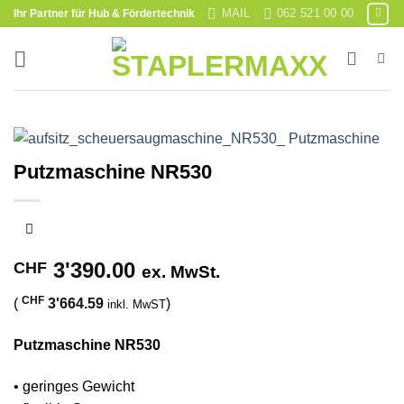
Skip
MAIL
062 521 00 00
Ihr Partner für Hub & Fördertechnik
to
content
Putzmaschine NR530
3'390.00
CHF
ex. MwSt.
CHF
(
3'664.59
)
inkl. MwST
Putzmaschine NR530
• geringes Gewicht