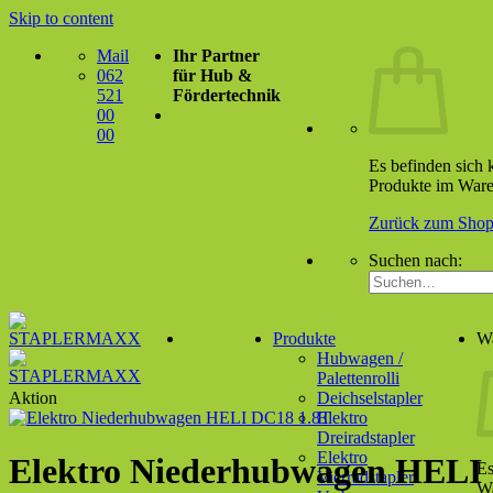
Skip to content
Mail
Ihr Partner
062
für Hub &
521
Fördertechnik
00
00
Es befinden sich 
Produkte im Ware
Zurück zum Sho
Suchen nach:
Produkte
W
Hubwagen /
Palettenrolli
Aktion
Deichselstapler
Elektro
Dreiradstapler
Elektro
Elektro Niederhubwagen HELI
Es
Vierradstapler
Wa