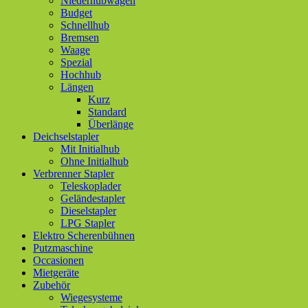
Niederhubwagen
Budget
Schnellhub
Bremsen
Waage
Spezial
Hochhub
Längen
Kurz
Standard
Überlänge
Deichselstapler
Mit Initialhub
Ohne Initialhub
Verbrenner Stapler
Teleskoplader
Geländestapler
Dieselstapler
LPG Stapler
Elektro Scherenbühnen
Putzmaschine
Occasionen
Mietgeräte
Zubehör
Wiegesysteme