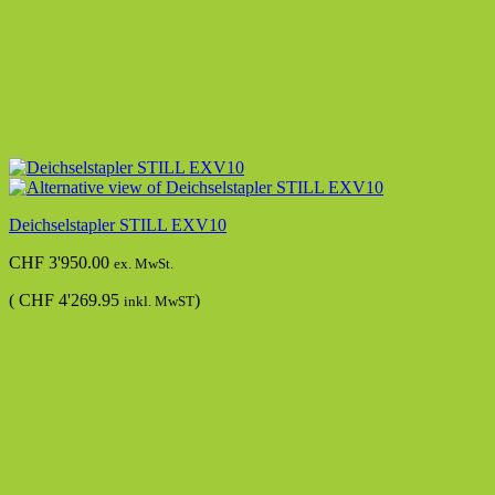
Deichselstapler STILL EXV10
CHF
3'950.00
ex. MwSt.
(
CHF
4'269.95
)
inkl. MwST