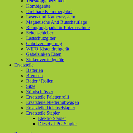
Teleskopgabelzinken
Kombigeräte
Drehbare Klammergabel
Laser- und Kamerasystem
Magnetische Anti Rutschauflage
Reinigungspads für Putzmaschine
Seitenschieber
Lastschutzgitter
Gabelverlängerung
WIFO Kistendrehgerät
Gabelzinken Eisen
Zinkenverstellgeräte
Ersatzteile
Batterien
Bremsen
Räder / Rollen
Sitze
Zündschlösser
Ersatzteile Palettenrolli
Ersatzteile Niederhubwagen
Ersatzteile Deichselstapler
Ersatzteile Stapler
Elektro Stapler
Diesel / LPG Stapler