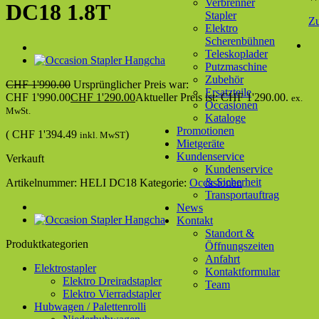
Verbrenner
DC18 1.8T
Stapler
Z
Elektro
Scherenbühnen
Teleskoplader
Putzmaschine
Zubehör
CHF
1'990.00
Ursprünglicher Preis war:
Ersatzteile
CHF 1'990.00
CHF
1'290.00
Aktueller Preis ist: CHF 1'290.00.
ex.
Occasionen
MwSt.
Kataloge
Promotionen
(
CHF
1'394.49
)
inkl. MwST
Mietgeräte
Kundenservice
Verkauft
Kundenservice
& Sicherheit
Artikelnummer:
HELI DC18
Kategorie:
Occasionen
Transportauftrag
News
Kontakt
Standort &
Produktkategorien
Öffnungszeiten
Anfahrt
Elektrostapler
Kontaktformular
Elektro Dreiradstapler
Team
Elektro Vierradstapler
Hubwagen / Palettenrolli