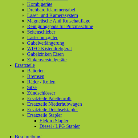
Kombigeräte
Drehbare Klammergabel
Laser- und Kamerasystem
Magnetische Anti Rutschauflage
Reinigungspads für Putzmaschine
Seitenschieber
Lastschutzgitter
Gabelverlängerung
WIFO Kistendrehgerät
Gabelzinken Eisen
Zinkenverstellgeräte
Ersatzteile
Batterien
Bremsen
Räder / Rollen
Sitze
Zündschlösser
Ersatzteile Palettenrolli
Ersatzteile Niederhubwagen
Ersatzteile Deichselstapler
Ersatzteile Stapler
Elektro Stapler
Diesel / LPG Stapler
Beschreibung