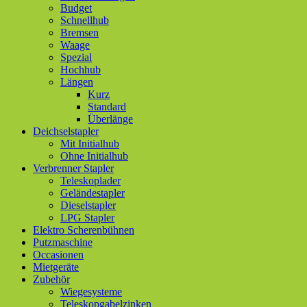
Budget
Schnellhub
Bremsen
Waage
Spezial
Hochhub
Längen
Kurz
Standard
Überlänge
Deichselstapler
Mit Initialhub
Ohne Initialhub
Verbrenner Stapler
Teleskoplader
Geländestapler
Dieselstapler
LPG Stapler
Elektro Scherenbühnen
Putzmaschine
Occasionen
Mietgeräte
Zubehör
Wiegesysteme
Teleskopgabelzinken