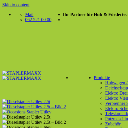
Skip to content
Mail
Ihr Partner für Hub & Fördertec
062 521 00 00
Produkte
Hubwagen / P
Deichselstap
Elektro Drei
Elektro Vier
Verbrenner S
Elektro Sch
Teleskoplad
Putzmaschin
Zubehör