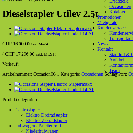
Ersatzteile
Occasionen
Dieselstapler Utilev 2.5t
Kataloge
Promotionen
Mietgeräte
Kundenservice
Kundenservi
Transportauf
CHF
16'000.00
News
ex. MwSt.
Kontakt
(
CHF
17'296.00
)
inkl. MwST
Standort & 
Anfahrt
Verkauft
Kontaktform
Team
Artikelnummer:
Occasion06-1
Kategorie:
Occasionen
Schlagwort:
Oc
Produktkategorien
Elektrostapler
Elektro Dreiradstapler
Elektro Vierradstapler
Hubwagen / Palettenrolli
Niederhubwagen