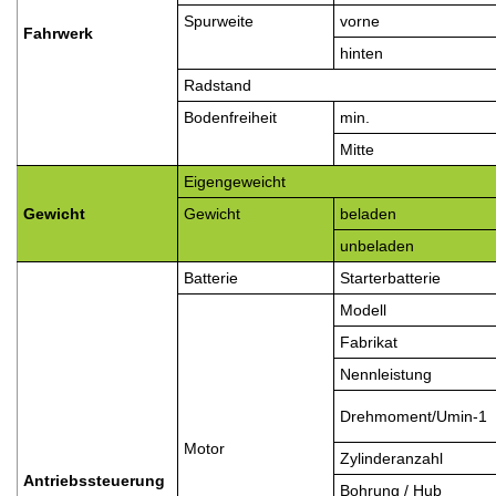
Spurweite
vorne
Fahrwerk
hinten
Radstand
Bodenfreiheit
min.
Mitte
Eigengeweicht
Gewicht
Gewicht
beladen
unbeladen
Batterie
Starterbatterie
Modell
Fabrikat
Nennleistung
Drehmoment/Umin-1
Motor
Zylinderanzahl
Antriebssteuerung
Bohrung / Hub