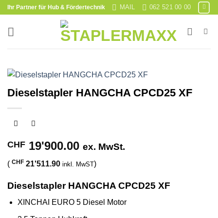
Skip
MAIL
062 521 00 00
Ihr Partner für Hub & Fördertechnik
to
content
Dieselstapler HANGCHA CPCD25 XF
19'900.00
CHF
ex. MwSt.
CHF
(
21'511.90
)
inkl. MwST
Dieselstapler HANGCHA CPCD25 XF
XINCHAI EURO 5 Diesel Motor