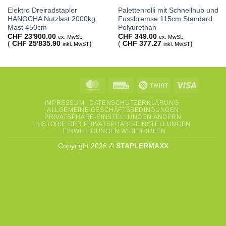
Elektro Dreiradstapler
Palettenrolli mit Schnellhub und
HANGCHA Nutzlast 2000kg
Fussbremse 115cm Standard
Mast 450cm
Polyurethan
CHF
23'900.00
CHF
349.00
ex. MwSt.
ex. MwSt.
(
CHF
25'835.90
)
(
CHF
377.27
)
inkl. MwST
inkl. MwST
MasterCard
Rechung
Twint
Visa
IMPRESSUM
DATENSCHUTZERKLÄRUNG
ALLGEMEINE GESCHÄFTSBEDINGUNGEN
PRIVATSPHÄRE-EINSTELLUNGEN ÄNDERN
HISTORIE DER PRIVATSPHÄRE-EINSTELLUNGEN
EINWILLIGUNGEN WIDERRUFEN
Copyright 2026 ©
STAPLERMAXX