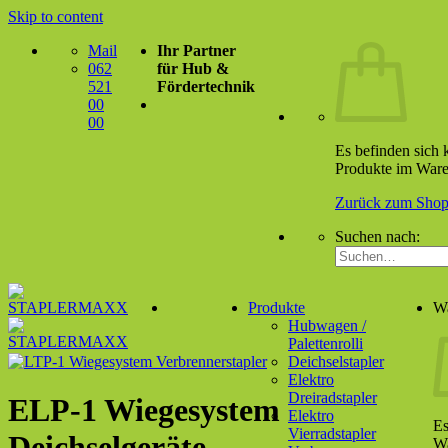
Skip to content
Mail
Ihr Partner
062
für Hub &
521
Fördertechnik
00
00
Es befinden sich 
Produkte im Ware
Zurück zum Sho
Suchen nach:
Produkte
W
Hubwagen /
Palettenrolli
Deichselstapler
Elektro
Dreiradstapler
ELP-1 Wiegesystem
Elektro
Es
Vierradstapler
Deichselgeräte
Wa