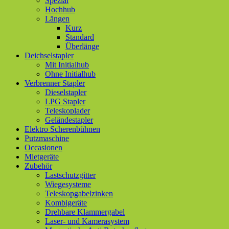
Spezial
Hochhub
Längen
Kurz
Standard
Überlänge
Deichselstapler
Mit Initialhub
Ohne Initialhub
Verbrenner Stapler
Dieselstapler
LPG Stapler
Teleskoplader
Geländestapler
Elektro Scherenbühnen
Putzmaschine
Occasionen
Mietgeräte
Zubehör
Lastschutzgitter
Wiegesysteme
Teleskopgabelzinken
Kombigeräte
Drehbare Klammergabel
Laser- und Kamerasystem