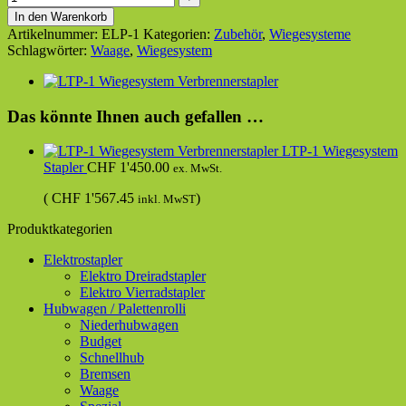
In den Warenkorb
Artikelnummer:
ELP-1
Kategorien:
Zubehör
,
Wiegesysteme
Schlagwörter:
Waage
,
Wiegesystem
Das könnte Ihnen auch gefallen …
LTP-1 Wiegesystem
Stapler
CHF
1'450.00
ex. MwSt.
(
CHF
1'567.45
)
inkl. MwST
Produktkategorien
Elektrostapler
Elektro Dreiradstapler
Elektro Vierradstapler
Hubwagen / Palettenrolli
Niederhubwagen
Budget
Schnellhub
Bremsen
Waage