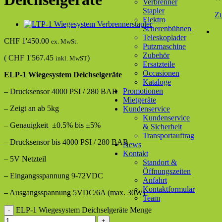
Verbrenner
Stapler
Z
Elektro
Scherenbühnen
Teleskoplader
CHF
1'450.00
ex. MwSt.
Putzmaschine
Zubehör
(
CHF
1'567.45
)
inkl. MwST
Ersatzteile
Occasionen
ELP-1 Wiegesystem Deichselgeräte
Kataloge
Promotionen
– Drucksensor 4000 PSI / 280 BAR
Mietgeräte
– Zeigt an ab 5kg
Kundenservice
Kundenservice
– Genauigkeit ±0.5% bis ±5%
& Sicherheit
Transportauftrag
– Drucksensor bis 4000 PSI / 280 BAR
News
Kontakt
– 5V Netzteil
Standort &
Öffnungszeiten
– Eingangsspannung 9-72VDC
Anfahrt
Kontaktformular
– Ausgangsspannung 5VDC/6A (max. 30W)
Team
ELP-1 Wiegesystem Deichselgeräte Menge