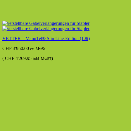
VETTER – ManuTel® SlimLine-Edition (1.8t)
CHF
3'950.00
ex. MwSt.
(
CHF
4'269.95
)
inkl. MwST