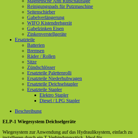
Magnetische Anti Rutschauflage
Reinigungspads für Putzmaschine
Seitenschieber
Gabelverlängerung
WIFO Kistendrehgerät
Gabelzinken Eisen
Zinkenverstellgeräte
Ersatzteile
Batterien
Bremsen
Räder / Rollen
Sitze
Zündschlösser
Ersatzteile Palettenrolli
Ersatzteile Niederhubwagen
Ersatzteile Deichselstapler
Ersatzteile Stapler
Elektro Stapler
Diesel / LPG Stapler
Beschreibung
ELP-1 Wiegesystem Deichselgeräte
Wiegesystem zur Anwendung auf das Hydrauliksystem, einfach zu
installieren durch ein T-Verbindungsstück. Ideal für